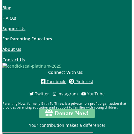
Blog
F.A.Q.s
Support Us
For Parenting Educators
About Us
Contact Us
Connect With Us:
Facebook
Pinterest
Twitter
Instagram
YouTube
Parenting Now, formerly Birth To Three, is a private non-profit organization that
provides parenting education and support to families with young children.
Donate Now!
Your contribution makes a difference!