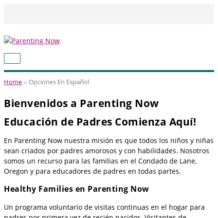
Skip
to
content
MAIN
MENU
Home
Opciones En Español
Bienvenidos a Parenting Now
Educación de Padres Comienza Aquí!
En Parenting Now nuestra misión es que todos los niños y niñas
sean criados por padres amorosos y con habilidades. Nosotros
somos un recurso para las familias en el Condado de Lane,
Oregon y para educadores de padres en todas partes.
Healthy Families
en Parenting Now
Un programa voluntario de visitas continuas en el hogar para
padres por primera vez de recién nacidos. Visitantes de